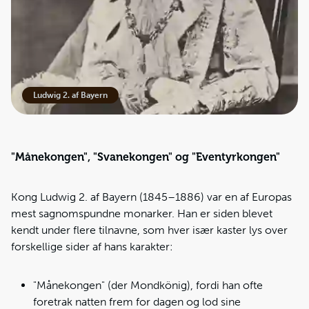
Ludwig 2. af Bayern
"Månekongen", "Svanekongen" og "Eventyrkongen"
Kong Ludwig 2. af Bayern (1845–1886) var en af Europas
mest sagnomspundne monarker. Han er siden blevet
kendt under flere tilnavne, som hver især kaster lys over
forskellige sider af hans karakter:
"Månekongen" (der Mondkönig), fordi han ofte
foretrak natten frem for dagen og lod sine