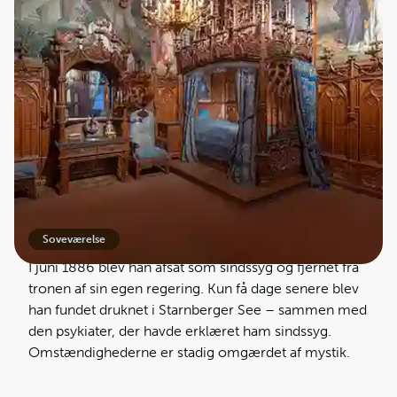
En konge i eksil – i sit eget slot
Ludwig flyttede ind i Neuschwanstein i 1884, men
nåede kun at bo der i 172 dage. Han levede isoleret,
ofte alene, og havde om natten rideture i bjergene,
mens hans folk sov. Slottet blev aldrig den faste bolig,
han ønskede – og Ludwig trak sig mere og mere
tilbage fra offentligheden.
Soveværelse
I juni 1886 blev han afsat som sindssyg og fjernet fra
tronen af sin egen regering. Kun få dage senere blev
han fundet druknet i Starnberger See – sammen med
den psykiater, der havde erklæret ham sindssyg.
Omstændighederne er stadig omgærdet af mystik.