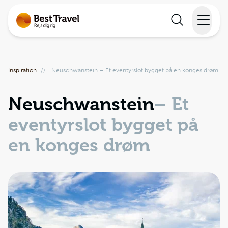
Rejser
Inspiration
//
Neuschwanstein – Et eventyrslot bygget på en konges drøm
Lande
Neuschwanstein
– Et
Rejsekalender
eventyrslot bygget på
Inspiration
en konges drøm
Information
Min Rejse