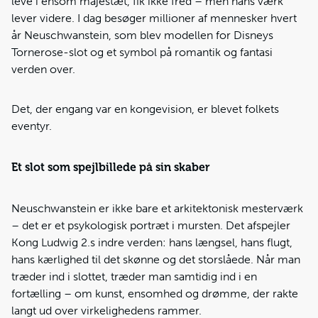
leve i ensom majestæt, fik ikke fred – men hans værk
lever videre. I dag besøger millioner af mennesker hvert
år Neuschwanstein, som blev modellen for Disneys
Tornerose-slot og et symbol på romantik og fantasi
verden over.
Det, der engang var en kongevision, er blevet folkets
eventyr.
Et slot som spejlbillede på sin skaber
Neuschwanstein er ikke bare et arkitektonisk mesterværk
– det er et psykologisk portræt i mursten. Det afspejler
Kong Ludwig 2.s indre verden: hans længsel, hans flugt,
hans kærlighed til det skønne og det storslåede. Når man
træder ind i slottet, træder man samtidig ind i en
fortælling – om kunst, ensomhed og drømme, der rakte
langt ud over virkelighedens rammer.