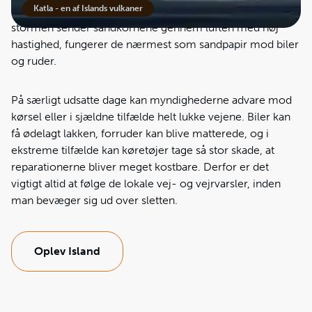
Katla - en af Islands vulkaner
forestiller sig. Det vulkanske sand er skarpt og hårdt. Når
stormen sender sandkornene gennem luften med høj
hastighed, fungerer de nærmest som sandpapir mod biler
og ruder.
På særligt udsatte dage kan myndighederne advare mod
kørsel eller i sjældne tilfælde helt lukke vejene. Biler kan
få ødelagt lakken, forruder kan blive matterede, og i
ekstreme tilfælde kan køretøjer tage så stor skade, at
reparationerne bliver meget kostbare. Derfor er det
vigtigt altid at følge de lokale vej- og vejrvarsler, inden
man bevæger sig ud over sletten.
Oplev Island