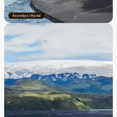
Reynisfjara i Mýrdal
Sandstorme, der kan standse trafikken
For besøgende er Mýrdalssandur et imponerende syn,
men området kræver også omtanke.
Den berømte Ringvej, der forbinder store dele af Island,
krydser sandørkenen. Under normale forhold er
strækningen nem at køre, men når vinden tager til, kan
situationen ændre sig dramatisk.
Kraftige sandstorme forekommer med jævne
mellemrum, og de er langt mere alvorlige, end de fleste