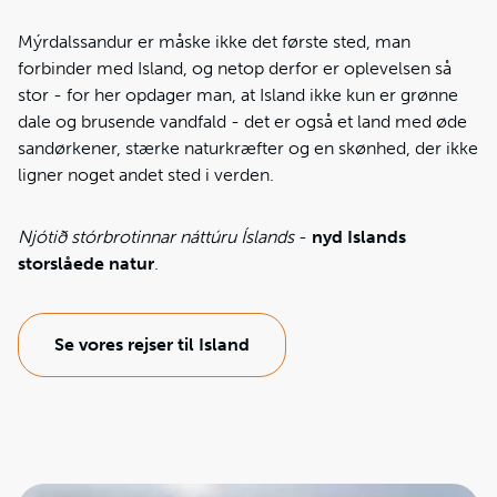
Mýrdalssandur er måske ikke det første sted, man
forbinder med Island, og netop derfor er oplevelsen så
stor - for her opdager man, at Island ikke kun er grønne
dale og brusende vandfald - det er også et land med øde
sandørkener, stærke naturkræfter og en skønhed, der ikke
ligner noget andet sted i verden.
Njótið stórbrotinnar náttúru Íslands
-
nyd Islands
storslåede natur
.
Se vores rejser til Island