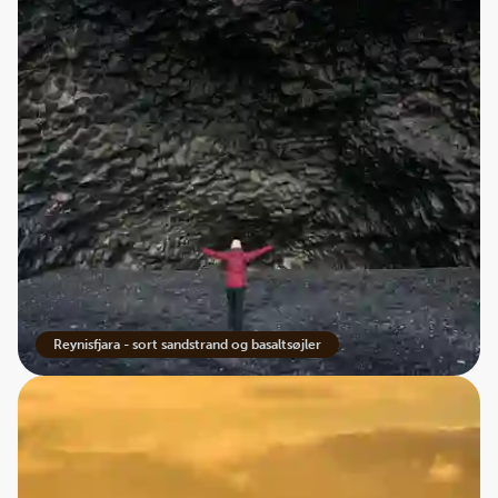
Reynisfjara - sort sandstrand og basaltsøjler
At leve på kanten af naturens kræfter