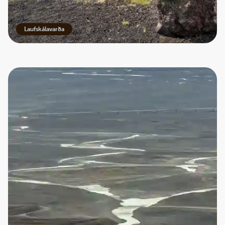
Laufskálavarða