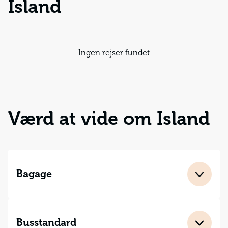
Island
Ingen rejser fundet
Værd at vide om Island
Bagage
Det er forbudt at medbringe fersk kød og æg til
Island. Vi anbefaler desuden ikke at medbringe frugt,
grøntsager og afskårne blomster, da det kræver et
Busstandard