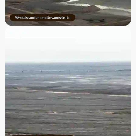
Mýrdalssandur smeltevandsslette
Gennem en af Europas største sandørkener
Mýrdalssandur dækker omkring 700 km2 og regnes
blandt Europas største sandørkener. Når man står midt på
sletten, føler man sig meget lille. Horisonten virker
uendelig, og landskabet skifter karakter i takt med lyset,
skyerne og vejret.
På Best Travels rundrejse i Island krydses den enorme
sandørken ad Ringvejen, der skærer sig gennem de øde
vidder. Det er en af de strækninger, hvor man virkelig
mærker Islands rå natur og forstår, hvor tæt livet her er