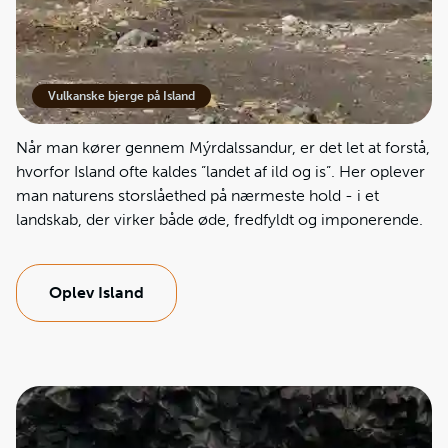
rejser Mýrdalsjökull sig, og under gletsjeren ligger
vulkanen Katla. Vulkansk aktivitet, is og smeltevand har sat
deres præg på området og skabt det særlige, næsten
månelignende landskab, som i dag møder de rejsende.
Vulkanske bjerge på Island
Når man kører gennem Mýrdalssandur, er det let at forstå,
hvorfor Island ofte kaldes ”landet af ild og is”. Her oplever
man naturens storslåethed på nærmeste hold - i et
landskab, der virker både øde, fredfyldt og imponerende.
Oplev Island