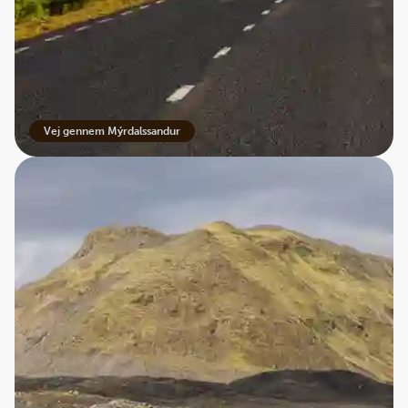
Vej gennem Mýrdalssandur
Skabt af vulkaner, gletsjere og voldsomme kræfter
Mýrdalssandur er ikke en sandørken som dem, vi kender
fra de varme egne. Sandet stammer i høj grad fra vulkansk
aske, sten og sedimenter, som gennem århundreder er
blevet transporteret af smeltevand fra gletsjerne.
Mýrdalssandur er skabt af nogle af de samme
naturkræfter, der har formet hele Island. Syd for sletten