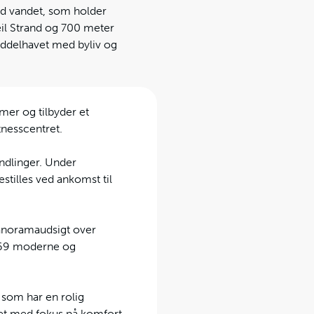
ed vandet, som holder
eil Strand og 700 meter
Middelhavet med byliv og
mer og tilbyder et
tnesscentret.
ndlinger. Under
stilles ved ankomst til
panoramaudsigt over
s 69 moderne og
 som har en rolig
tet med fokus på komfort