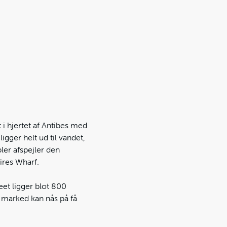
i hjertet af Antibes med
igger helt ud til vandet,
bler afspejler den
ires Wharf.
eet ligger blot 800
 marked kan nås på få