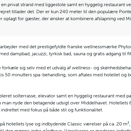
 en privat strand med liggestole samt en hyggelig restaurant v
ejret tillader det. Der er kun 240 meter til den populære Pont
et er oplagt for gæster, der ønsker at kombinere afslapning ved 
marbejder med det prestigefyldte franske wellnessmærke Phyto
 dampbad, jacuzzi, tyrkisk bad, sauna og gratis adgang til fi
forkæle sig selv med et udvalg af wellness- og skønhedsbeha
tis 50 minutters spa-behandling, som aftales med hotellet og be
bleret solterrasse, elevator samt en hyggelig restaurant med 
an man nyde den betagende udsigt over Middelhavet. Hotellet
indrettet med fokus på både stil og funktionalitet.
på hotellets lyse og indbydende Classic værelser på ca. 20 m²,
til den grønne indre gårdhave. Værelserne er moderne indret