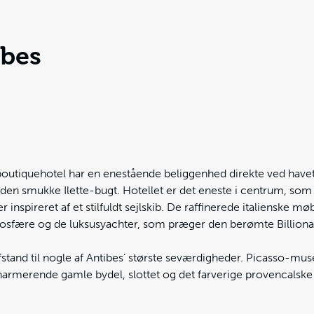
ibes
outiquehotel har en enestående beliggenhed direkte ved havet 
 den smukke Ilette-bugt. Hotellet er det eneste i centrum, som l
inspireret af et stilfuldt sejlskib. De raffinerede italienske mø
osfære og de luksusyachter, som præger den berømte Billiona
afstand til nogle af Antibes’ største seværdigheder. Picasso-mus
rmerende gamle bydel, slottet og det farverige provencalske