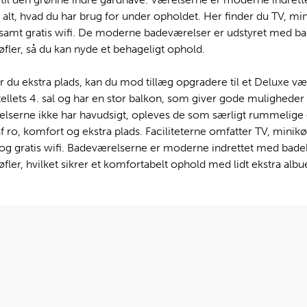
 alt, hvad du har brug for under opholdet. Her finder du TV, min
samt gratis wifi. De moderne badeværelser er udstyret med bade
øfler, så du kan nyde et behageligt ophold.
 du ekstra plads, kan du mod tillæg opgradere til et Deluxe væ
ellets 4. sal og har en stor balkon, som giver gode muligheder 
lserne ikke har havudsigt, opleves de som særligt rummelige o
 ro, komfort og ekstra plads. Faciliteterne omfatter TV, minikø
og gratis wifi. Badeværelserne er moderne indrettet med badekar
øfler, hvilket sikrer et komfortabelt ophold med lidt ekstra alb