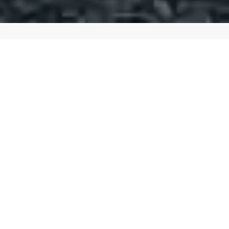
Tag med på en stemningsfuld rejse gennem nogle af
Nordenglands mest fascinerende områder, hvor
historiske byer, storslået natur og hyggeligt samvær
går hånd i hånd. Denne rejse er skabt særligt for
enlige, der ønsker at opleve verden sammen med
andre i samme situation. Her kan du glæde dig til et
trygt og socialt rejsefællesskab, hvor gode oplevelser
deles, nye venskaber opstår, og ingen behøver at rejse
alene – selvom man rejser som én.
Fra det øjeblik vi lander i Manchester, begynder eventyret.
Nordengland byder på en spændende blanding af
pulserende storbyliv, traditionsrig kultur og
naturoplevelser i verdensklasse. Med Manchester som
vores base udforsker vi nogle af regionens største