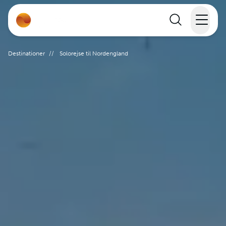
Rejser
Destinationer
//
Solorejse til Nordengland
Lande
Rejsekalender
Inspiration
Information
Min Rejse