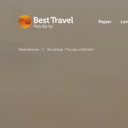
Rejser
La
Rejsetem
Europa
Rejseinf
Destinationer
//
Rundrejse i Thy og Limfjorden
Rejsetyp
Ud i ver
Om Best 
Gruppere