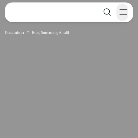
Rejser
Destinationer
//
Rom, Sorrento og Amalfi
Lande
Rejsekalender
Inspiration
Information
Min Rejse