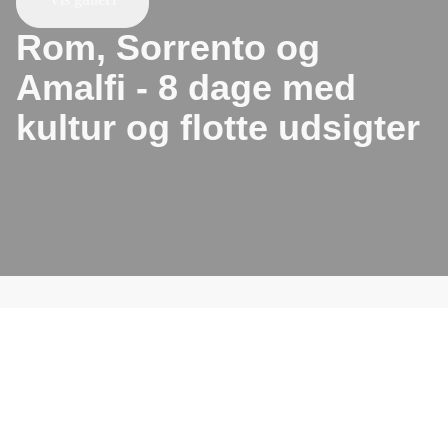
Rom, Sorrento og
Amalfi
- 8 dage med
kultur og flotte udsigter
Dyk ned i Rom, "Den Evige Stad", hvor historisk storhed
møder nutidens pulserende liv. Fortsæt til Sorrentohalvøen
og Amalfikysten, hvor bjerglandskaber, duftende citruslunde
og det turkisblå Middelhav venter. Her udfolder sig en
verden af charmerende kystbyer, spektakulære udsigter og
smalle, maleriske stræder, der oser af lokal atmosfære. Glæd