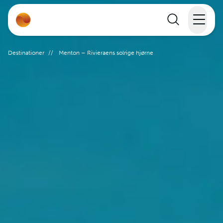
Rejser
Destinationer
//
Menton – Rivieraens solrige hjørne
Lande
Rejsekalender
Inspiration
Information
Min Rejse