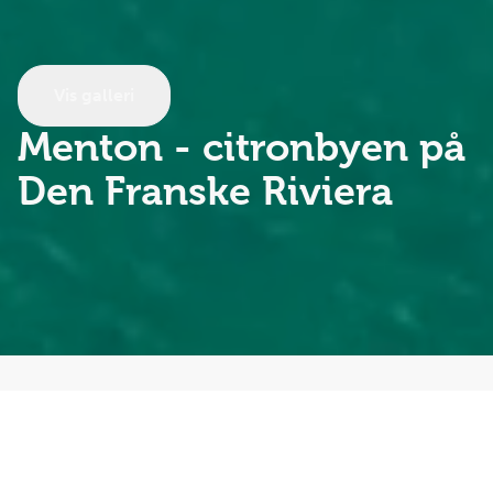
Vis galleri
Menton
- citronbyen på
Den Franske Riviera
Langs Middelhavets solrige kyst, hvor citrontræerne
dufter i vinden, og lyset har forført kunstnere i
århundreder, ligger Den Franske Riviera – også kendt
som Côte d’Azur. Her venter 5 af Rivieraens mest