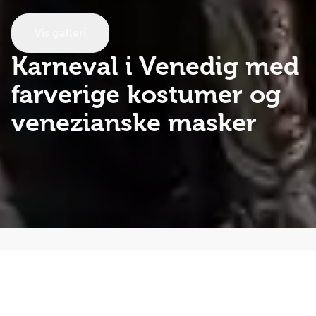
Vis galleri
Karneval i Venedig
med
farverige kostumer og
venezianske masker
Oplev festligt udklædte karnevalsdeltagere i farverige
kostumer og flotte venezianske masker på Best Travels
rejse til Karneval i Venedig. På denne 4-dages rejse til
Italien skal vi - foruden karnevalet - bl.a. opleve