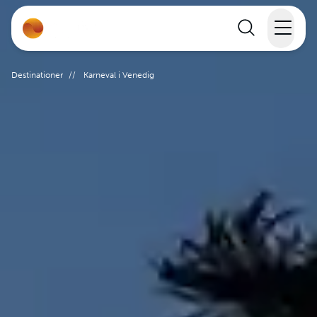
Rejser
Destinationer
//
Karneval i Venedig
Lande
Rejsekalender
Inspiration
Information
Min Rejse