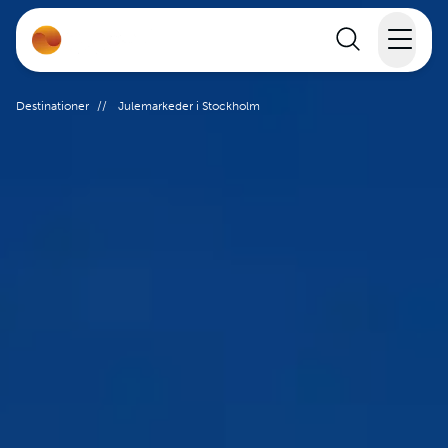
Rejser
Destinationer
//
Julemarkeder i Stockholm
Lande
Rejsekalender
Inspiration
Information
Min Rejse