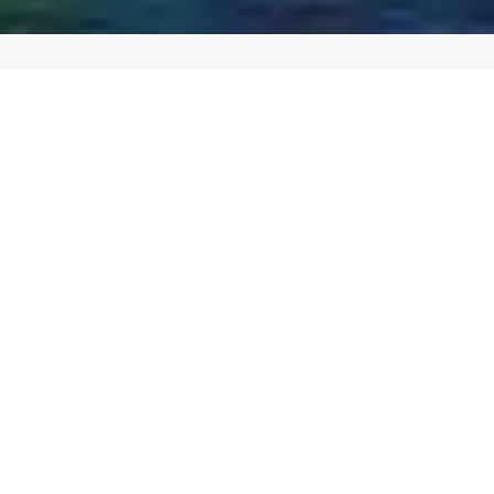
Tag med Best Travel på en hyggelig julerejse til
Skandinaviens hovedstad, Stockholm. Vi rejser fra
centrum af København til Malmø og videre til
centrum af Stockholm. Transporten foregår med
komfortable svenske tog, som byder på bistrovogn
– for slet ikke at tale om den fine udsigt ud over
landskaberne vi suser igennem.
Stockholm har meget at byde på, og opleves bedst til
fods. Vi har derfor valgt at bo yderst centralt – og
herfra vil vores rejseleder under opholdet byde på
flere interessante byvandringer rundt i byen.
Vi skal naturligvis opleve Gamla Stan og det
hyggelige julemarked, men vi kommer også forbi