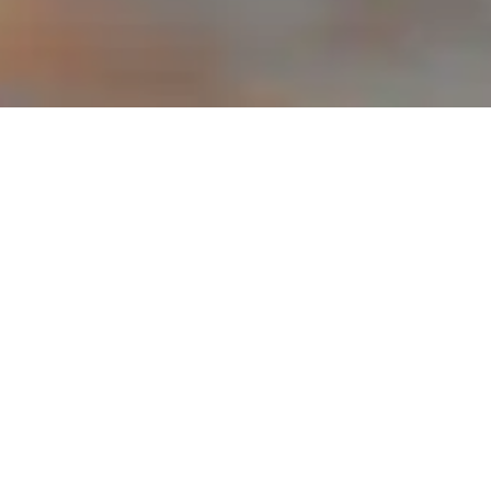
ser har du mulighed for at købe Flight Only-billetter. Når du
 står selv for transfer, hotel og øvrige detaljer. Prisen inklud
gage.
tter er lufthavnsskatter og bagage altid inkluderet i prisen. Når vi
e nu har vi billetter tilgængelige til følgende destinationer: