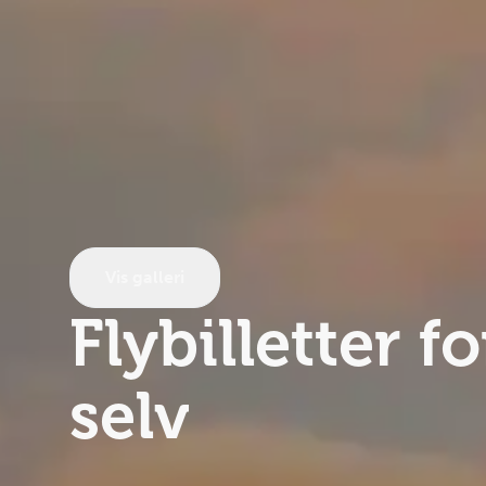
Vis galleri
Flybilletter
fo
selv