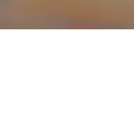
På flere af vores flyrej
rejser du selvstændigt og
inkl. bagage & håndba
Køber du Flight Only-bille
kan du finde dem her. Lig