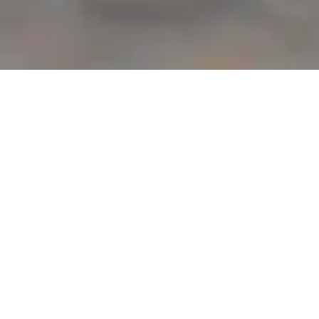
 vælger denne type rejse,
erer flybilletten t/r
 har flybilletter til salg,