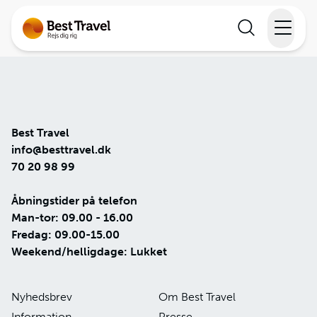
Rejser
Lande
Best Travel
Rejsekalender
info@besttravel.dk
70 20 98 99
Inspiration
Åbningstider på telefon
Man-tor: 09.00 - 16.00
Information
Fredag: 09.00-15.00
Weekend/helligdage: Lukket
Min Rejse
Nyhedsbrev
Om Best Travel
Information
Presse