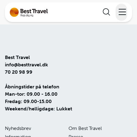
Rejser
Lande
Best Travel
Rejsekalender
info@besttravel.dk
70 20 98 99
Inspiration
Åbningstider på telefon
Man-tor: 09.00 - 16.00
Information
Fredag: 09.00-15.00
Weekend/helligdage: Lukket
Min Rejse
Nyhedsbrev
Om Best Travel
Information
Presse