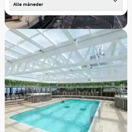
Alle måneder
Ingen rejser fundet
En cruiseoplevelse med fokus på kvalitet og
komfort
MSC Cruises kombinerer moderne luksus med en
varm og imødekommende atmosfære. Ombord kan
du slappe af i smagfuldt indrettede kahytter, nyde
wellness- og spa-oplevelser, eller tage en dukkert i
en af skibets flere swimmingpools. For dem, der