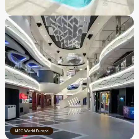
ønsker lidt mere action, byder skibet på fitnesscenter,
sportsaktiviteter og underholdning for enhver smag.
Oplev unikke destinationer på en nem og bekvem
måde
Med MSC Cruises kan du opleve flere af verdens
mest fascinerende havnebyer uden at skifte hotel
undervejs. Fra middelhavets charmerende kystbyer til
Caribiens krystalklare farvande – hver rejse er nøje
planlagt, så du får mest muligt ud af din ferie. Vores
danske rejseleder sørger for, at du får indsigt i
destinationernes kultur og historie, og hjælper dig
med praktiske ting, så du kan slappe helt af.
Perfekt til både familier, par og solo-rejsende
MSC World Europa