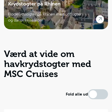
Krydstogter på Rhinen
Flodkrydstogter på Rhinen med udflugter
og dansk rejseleder
Værd at vide om
havkrydstogter med
MSC Cruises
Fold alle ud