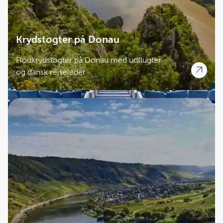
Krydstogter på Donau
Flodkrydstogter på Donau med udflugter
og dansk rejseleder
MSC Grandiosa