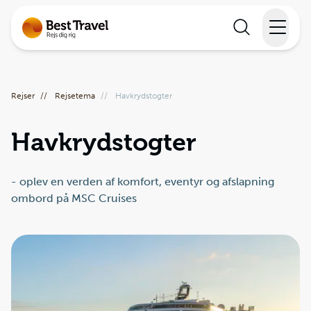
Rejser
Rejser
//
Rejsetema
//
Havkrydstogter
Lande
Havkrydstogter
Rejsekalender
Inspiration
- oplev en verden af komfort, eventyr og afslapning
ombord på MSC Cruises
Information
Min Rejse