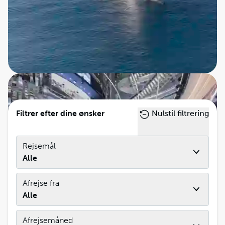
møde nye mennesker, gør det til en social og
hyggelig ferieform. Samtidig kan du vælge udflugter,
der passer til dit tempo – om du ønsker aktive
vandreture, kulturelle guidede ture eller bare ro og
fred.
Filtrer efter dine ønsker
Nulstil filtrering
Rejsemål
Alle
Afrejse fra
Alle
Afrejsemåned