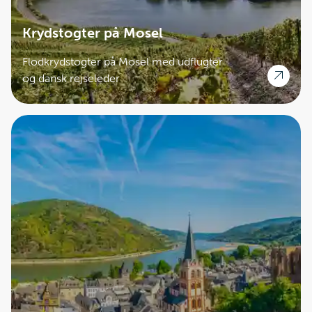
Krydstogter på Mosel
Flodkrydstogter på Mosel med udflugter
og dansk rejseleder