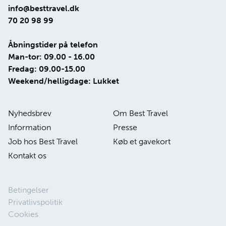
info@besttravel.dk
blive serveret i udvalgte barer, buffeter og
OBS: På enkelte havkrydstogter har Best Travel
70 20 98 99
hovedrestauranter.
inkluderet udvalgte udflugter. Er udflugter inkluderet
på dit havkrydstogt, vil det fremgå af din
Åbningstider på telefon
bookingbekræftelse.
Man-tor: 09.00 - 16.00
Fredag: 09.00-15.00
Weekend/helligdage: Lukket
Nyhedsbrev
Om Best Travel
Information
Presse
Job hos Best Travel
Køb et gavekort
Kontakt os
Betingelser
Privatlivspolitik
Cookies