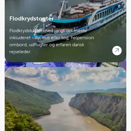
Flodkrydstogter
Flodkrydstogter med langt det meste
inkluderet - fly, bus eller tog, helpension
ombord, udflugter og erfaren dansk
rejseleder.
MSC Grandiosa