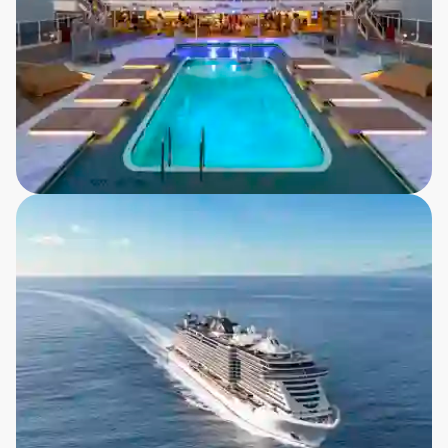
Vores krydstogtskibe byder på komfort i topklasse
med rummelige kahytter, wellness-faciliteter,
swimmingpools og flere restauranter med
gourmetmad. Her kan du slappe af på dækket med
en bog i hånden, tage en dukkert i poolen eller nyde
en cocktail i baren med udsigt til havets blå vidder.
Derudover arrangerer vi spændende foredrag og
aktiviteter ombord, så du kan blive klogere på de
steder, du besøger. Vores danske rejseleder og lokale
eksperter står klar til at guide dig til de bedste
oplevelser, så du trygt kan nyde rejsen.
Perfekt til alle typer rejsende
Vores havkrydstogter er populære blandt både par,
singler og grupper i alle aldre. Den afslappede
atmosfære, kombineret med muligheden for at