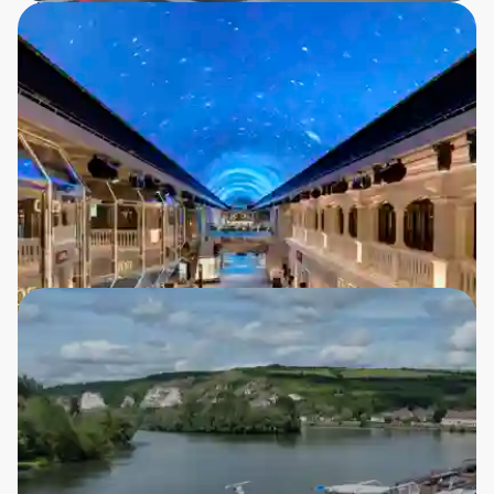
MSC Cruises er skabt til alle – uanset om du rejser
med børn, som par eller alene. Der er aktiviteter for
alle aldre og interesser, og de sociale rammer gør
det nemt at møde nye mennesker eller nyde
kvalitetstid med dem, du rejser sammen med.
Relaterede rejsetemaer
MSC Grandiosa