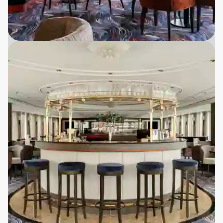
Helpension med velsmagende retter og
lokal gastronomi
Nyd nøje tilberedte måltider med fokus på
lokale råvarer og traditionelle
smagsoplevelser, som giver dig et autentisk
indblik i områdets kultur.
Rolig stemning og god plads
Skibene er mindre og mere overskuelige
end de store havkrydstogtskibe, hvilket
skaber en afslappet og intim atmosfære
uden stress og trængsel.
Udflugter og oplevelser med lokale
guider
Vores ture inkluderer spændende, guidede
udflugter, hvor du får mulighed for at opleve