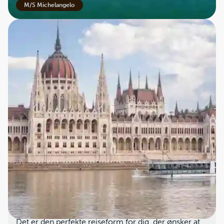
M/S Michelangelo
Hvad er et flodkrydstogt?
Et flodkrydstogt adskiller sig markant fra de klassiske
havkrydstogter ved at foregå på Europas indre
vandveje – smukke floder som Rhinen, Donau,
Douro og Rhône. I stedet for store oceanskibe sejler
du på mindre, mere intime skibe, der kan navigere
helt tæt på byernes centrum og kulturelle
seværdigheder. Det betyder, at du får en unik
mulighed for at opleve byernes charme og historie
på nært hold, ofte blot få skridt fra kajen.
Flodkrydstogtet byder på en rolig og stabil sejlads
uden bølger, og tempoet er behageligt og afslappet.
Det er den perfekte rejseform for dig, der ønsker at