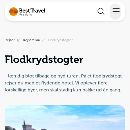
Rejser
Rejser
//
Rejsetema
//
Flodkrydstogter
Lande
Flodkrydstogter
Rejsekalender
Inspiration
- læn dig blot tilbage og nyd turen. På et flodkrydstogt
rejser du med et flydende hotel. Vi oplever flere
forskellige byer, men skal stadig kun pakke ud én gang.
Information
Min Rejse