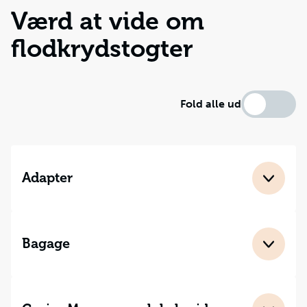
Værd at vide om
flodkrydstogter
Fold alle ud
Adapter
Der benyttes 220 volt, og der er ikke behov for
adapter. Medbring evt. forlængerledning. Strygejern
må ikke medtages af hensyn til brandsikkerheden.
Bagage
For at lette fordelingen af bagage til kahytterne ved
ankomsten til skibet, bedes du sørge for, at din kuffert
er forsynet med navnemærke med for- og efternavn.