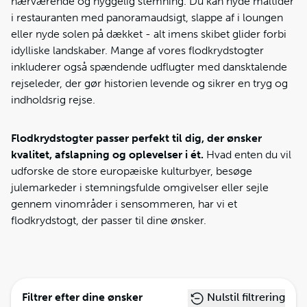
nærværende og hyggelig stemning. Du kan nyde måltider
i restauranten med panoramaudsigt, slappe af i loungen
eller nyde solen på dækket - alt imens skibet glider forbi
idylliske landskaber. Mange af vores flodkrydstogter
inkluderer også spændende udflugter med dansktalende
rejseleder, der gør historien levende og sikrer en tryg og
indholdsrig rejse.
Flodkrydstogter passer perfekt til dig, der ønsker
kvalitet, afslapning og oplevelser i ét.
Hvad enten du vil
udforske de store europæiske kulturbyer, besøge
julemarkeder i stemningsfulde omgivelser eller sejle
gennem vinområder i sensommeren, har vi et
flodkrydstogt, der passer til dine ønsker.
Filtrer efter dine ønsker
Nulstil filtrering