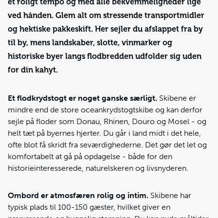
et roligt tempo og med alle bekvemmeligheder lige
ved hånden. Glem alt om stressende transportmidler
og hektiske pakkeskift. Her sejler du afslappet fra by
til by, mens landskaber, slotte, vinmarker og
historiske byer langs flodbredden udfolder sig uden
for din kahyt.
Et flodkrydstogt er noget ganske særligt.
Skibene er
mindre end de store oceankrydstogtskibe og kan derfor
sejle på floder som Donau, Rhinen, Douro og Mosel - og
helt tæt på byernes hjerter. Du går i land midt i det hele,
ofte blot få skridt fra seværdighederne. Det gør det let og
komfortabelt at gå på opdagelse - både for den
historieinteresserede, naturelskeren og livsnyderen.
Ombord er atmosfæren rolig og intim.
Skibene har
typisk plads til 100-150 gæster, hvilket giver en