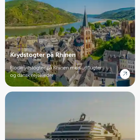
Krydstogter på Rhinen
Flodkrydstogter på Rhinen med udflugter
og dansk rejseleder