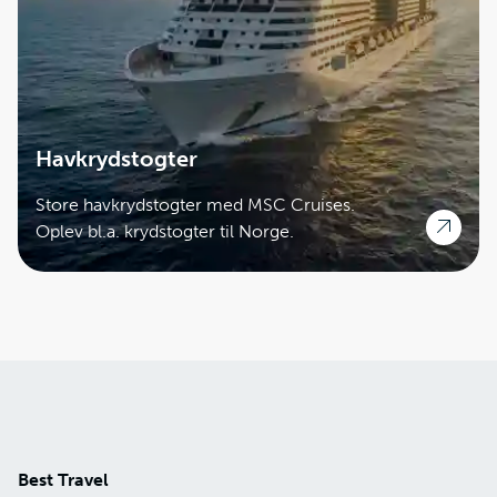
Havkrydstogter
Store havkrydstogter med MSC Cruises.
Oplev bl.a. krydstogter til Norge.
Best Travel