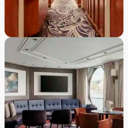
Livet ombord - komfort og stemning
På vores flodkrydstogter sejler du med skibe af høj
kvalitet, der er designet til at give dig maksimal
komfort og en behagelig atmosfære hele vejen
igennem. Ombord kan du glæde dig til:
Komfortable kahytter med udsigt
Hver kahyt er lyst indrettet med store
vinduer, så du kan nyde de skiftende
landskaber direkte fra din egen private base.