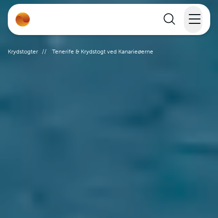
Rejser
Krydstogter
//
Tenerife & Krydstogt ved Kanarieøerne
Lande
Rejsekalender
Inspiration
Information
Min Rejse