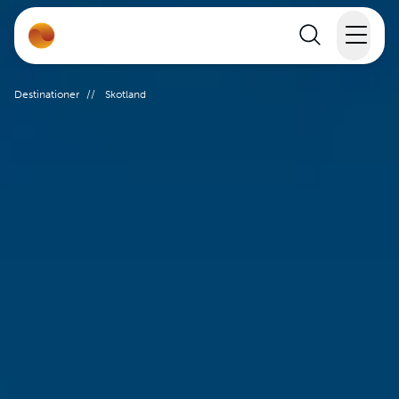
Rejser
Destinationer
//
Skotland
Lande
Rejsekalender
Inspiration
Information
Min Rejse