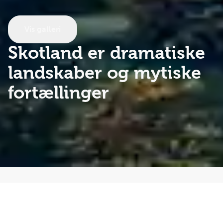
Vis galleri
Skotland
er dramatiske
landskaber og mytiske
fortællinger
Skotland er en magisk oplevelse! Et vidtstrakt rige med
åndeløst barske landskaber, historiske slotte og
borgruiner, stridende klaner, mytologiske sagnfigurer