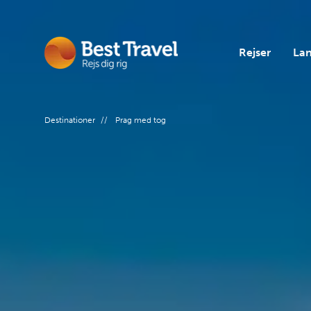
Rejser
La
Rejsetem
Europa
Rejseinf
Destinationer
//
Prag med tog
Rejsetyp
Ud i ver
Om Best 
Gruppere