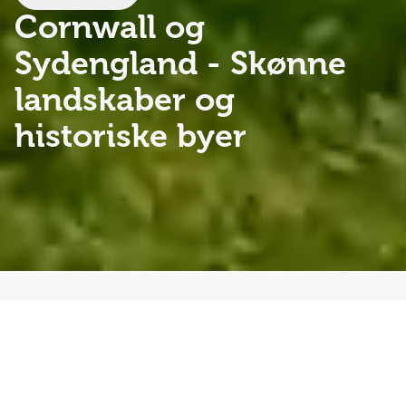
Cornwall og
Sydengland
- Skønne
landskaber og
historiske byer
I den sydvestlige del af England venter skønne
landskaber og spændende kulturoplevelser i
historiske byer. Oplev det mystiske monument
Stonehenge, charmerende landsbyer langs
Cornwalls smukke kyster og stemningsfulde