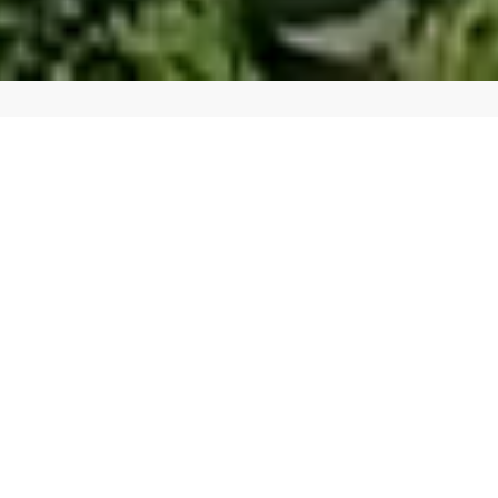
Oplev en af verdens smukkeste kyststrækninger på
vores rejse til Amalfikysten - italienerne selv kalder
Amalfikysten for Den Guddommelige Kyst. Rejsen
inkluderer halvpension inkl. vin og vand samt
spændende udflugter til bl.a. Ravello og
udgravningerne ved Pompeji. Vi bor i Maiori på
Amalfkysten med direkte udsigt til vandet.
Kyststrækningen har en fornem placering på UNESCOs
liste over verdens kulturarv. Og det er med god grund, for
Amalfikysten er en fantastisk kyststrækning. Her skifter
landskabet mellem smukke frodige bjergformationer
med skøn Middelhavsvegetation – bougainvillea, hibiscus
og nerier samt duftende appelsin- og citronplantager –