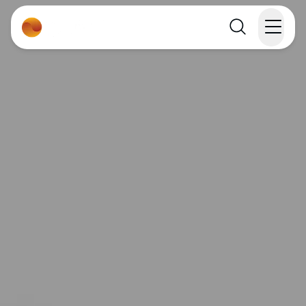
Rejser
Lande
Rejsekalender
Inspiration
Information
Min Rejse